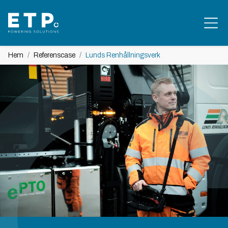
Hem
Referenscase
Lunds Renhållningsverk