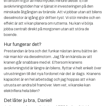
eftersom vi gör av med mycket mindre diesel. Efter
avskrivningstiden har vi tjänat in investeringen på den
minskade åtgången av bränsle. Att vi jobbar utan att bilens
dieselmotor är igång gör driften tyst. Vi stör mindre och en
effekt är att vi kan planera om rutterna. Nu kan vi börja
jobba centralt direkt på morgonen utan att störa de
boende.
Hur fungerar det?
Prestandan är bra och det funkar nästan ännu bättre än
när man kör via dieselmotorn. Jag får en känsla av att
kranen går snabbare med el. Eftersom kranens
avskrivningstid är längre än bilens, flyttar vi helt enkelt över
utrustningen till det nya fordonet när det är dags. Kranens
kapacitet är en hel arbetsdag och jag hoppas att vi kan
utrusta en andra bil framöver. Vem vet, vi kanske kan
elektrifiera hela bilen?
Det låter ju bra, Daniel!