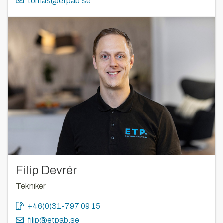
tomas@etpab.se
Filip Devrér
Tekniker
+46(0)31-797 09 15
filip@etpab.se