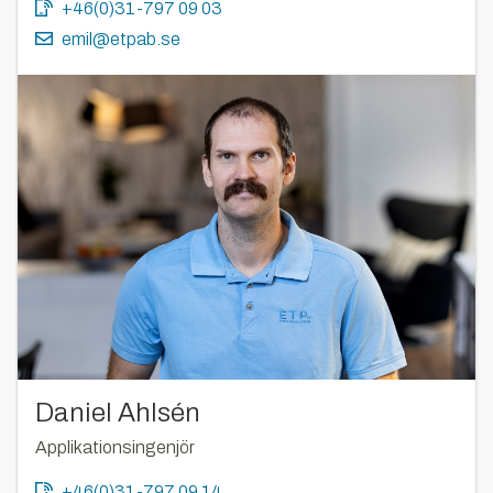
+46(0)31-797 09 03
emil@etpab.se
Daniel Ahlsén
Applikationsingenjör
+46(0)31-797 09 14