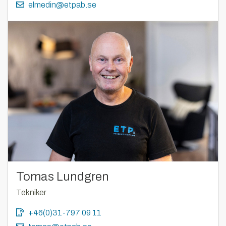
elmedin@etpab.se
Tomas Lundgren
Tekniker
+46(0)31-797 09 11