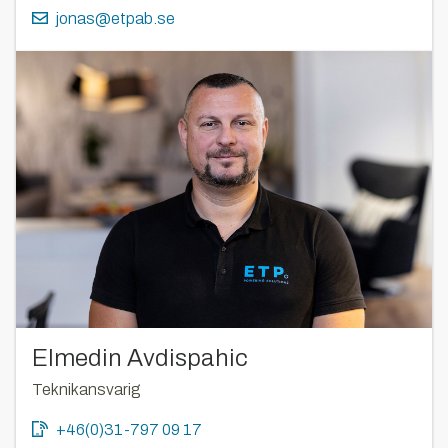
jonas@etpab.se
Elmedin Avdispahic
Teknikansvarig
+46(0)31-797 09 17