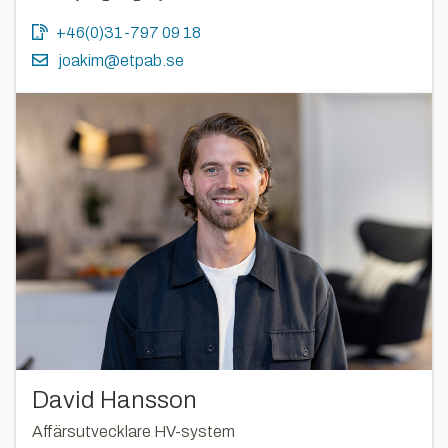
+46(0)31-797 09 18
joakim@etpab.se
David Hansson
Affärsutvecklare HV-system