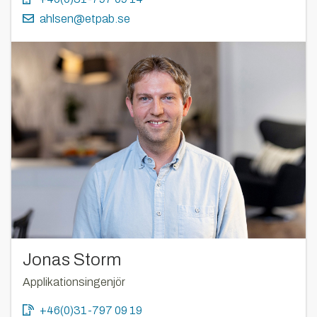
ahlsen@etpab.se
Jonas Storm
Applikationsingenjör
+46(0)31-797 09 19