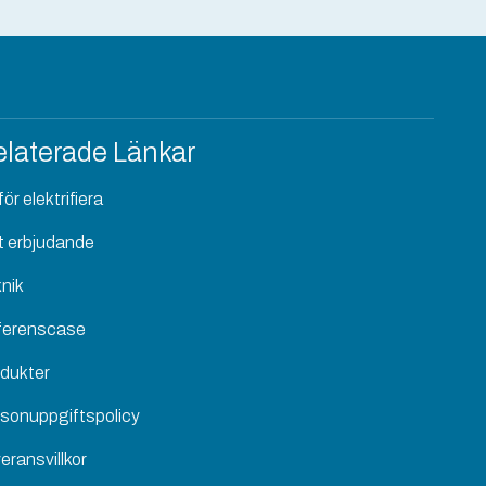
laterade Länkar
ör elektrifiera
t erbjudande
nik
ferenscase
dukter
sonuppgiftspolicy
eransvillkor