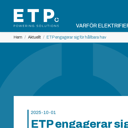
VARFÖR ELEKTRIFIE
Hem
Aktuellt
ETP engagerar sig för hållbara hav
2025-10-01
ETP engagerar sig