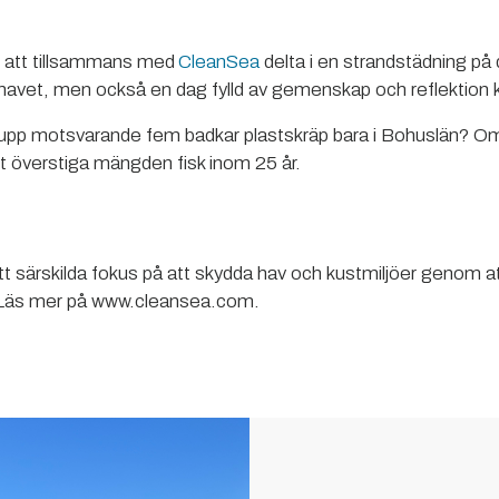
ör att tillsammans med
CleanSea
delta i en strandstädning på
i havet, men också en dag fylld av gemenskap och reflektion k
s upp motsvarande fem badkar plastskräp bara i Bohuslän? O
tt överstiga mängden fisk inom 25 år.
särskilda fokus på att skydda hav och kust­miljöer genom att
. Läs mer på www.cleansea.com.