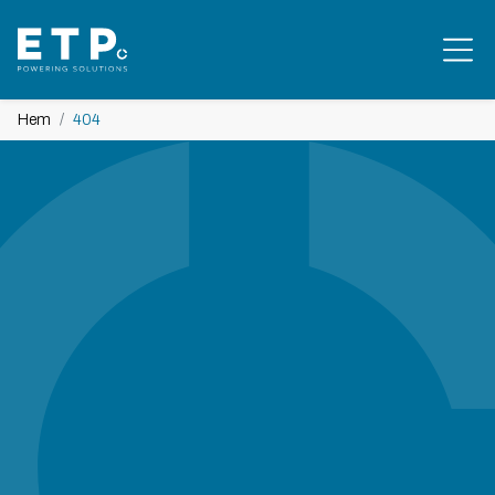
Hem
404