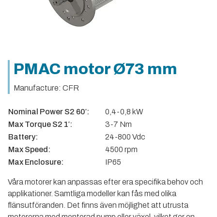
PMAC motor Ø73 mm
Manufacture: CFR
Nominal Power S2 60′:
0,4-0,8 kW
Max Torque S2 1′:
3-7 Nm
Battery:
24-800 Vdc
Max Speed:
4500 rpm
Max Enclosure:
IP65
Våra motorer kan anpassas efter era specifika behov och
applikationer. Samtliga modeller kan fås med olika
flänsutföranden. Det finns även möjlighet att utrusta
motorerna med monterad pump eller växel, vilket ger en