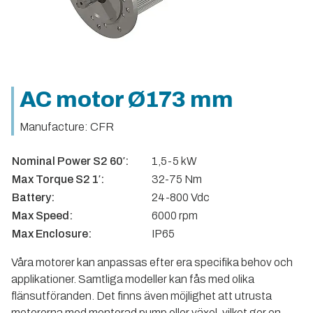
AC motor Ø173 mm
Manufacture: CFR
Nominal Power S2 60′:
1,5-5 kW
Max Torque S2 1′:
32-75 Nm
Battery:
24-800 Vdc
Max Speed:
6000 rpm
Max Enclosure:
IP65
Våra motorer kan anpassas efter era specifika behov och
applikationer. Samtliga modeller kan fås med olika
flänsutföranden. Det finns även möjlighet att utrusta
motorerna med monterad pump eller växel, vilket ger en